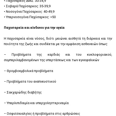
• Παχύσαρκος ΔΜΣ: 30-34,9
• Σοβαρά Παχύσαρκος: 35-39,9
• Νοσογόνα Παχύσαρκος: 40-49,9
• Υπερνοσογόνα Παχύσαρκος: >50
Παχυσαρκία και κίνδυνοι για την υγεία
Η παχυσαρκία είναι νόσος, διότι μειώνει αισθητά τη διάρκεια και την
ποιότητα της ζωής και συνδέεται με την εμφάνιση ασθενειών όπως:
– Προβλήματα της καρδιάς και του κυκλοφοριακού,
συμπεριλαμβανομένων της υπερτάσεως και των εγκεφαλικών
– Θρομβοεμβολικά προβλήματα
– Προβλήματα του αναπνευστικού
– Σακχαρώδης διαβήτης
– Yπερλιπιδαιμία και υπερχοληστεριναιμία
– Οσφυϊσxυαλγίες ή προβλήματα στις αρθρώσεις