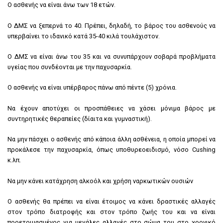
Ο ασθενής να είναι άνω των 18 ετών.
Ο ΔMΣ να ξεπερνά το 40. Πρέπει, δηλαδή, το βάρος του ασθενούς να
υπερβαίνει το ιδανικό κατά 35-40 κιλά τουλάχιστον.
Ο ΔMΣ να είναι άνω του 35 και να συνυπάρχουν σοβαρά προβλήματα
υγείας που συνδέονται με την παχυσαρκία.
Ο ασθενής να είναι υπέρβαρος πάνω από πέντε (5) χρόνια.
Να έχουν αποτύχει οι προσπάθειες να χάσει μόνιμα βάρος με
συντηρητικές θεραπείες (δίαιτα και γυμναστική).
Να μην πάσχει ο ασθενής από κάποια άλλη ασθένεια, η οποία μπορεί να
προκάλεσε την παχυσαρκία, όπως υποθυρεοειδισμό, νόσο Cushing
κ.λπ.
Να μην κάνει κατάχρηση αλκοόλ και χρήση ναρκωτικών ουσιών
Ο ασθενής θα πρέπει να είναι έτοιμος να κάνει δραστικές αλλαγές
στον τρόπο διατροφής και στον τρόπο ζωής του και να είναι
προετοιμασμένος για μεγάλες αλλαγές στο σώμα του στο χρονικό