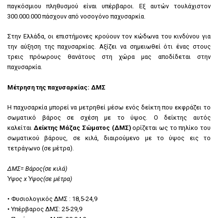
παγκόσμιου πληθυσμού είναι υπέρβαροι. Εξ αυτών τουλάχιστον
300.000.000 πάσχουν από νοσογόνο παχυσαρκία.
Στην Ελλάδα, οι επιστήμονες κρούουν τον κώδωνα του κινδύνου για
την αύξηση της παχυσαρκίας. Αξίζει να σημειωθεί ότι ένας στους
τρεις πρόωρους θανάτους στη χώρα μας αποδίδεται στην
παχυσαρκία.
Μέτρηση της παχυσαρκίας: ΔΜΣ
Η παχυσαρκία μπορεί να μετρηθεί μέσω ενός δείκτη που εκφράζει το
σωματικό βάρος σε σχέση με το ύψος. Ο δείκτης αυτός
καλείται
Δείκτης Μάζας Σώματος (ΔΜΣ)
ορίζεται ως το πηλίκο του
σωματικού βάρους, σε κιλά, διαιρούμενο με το ύψος εις το
τετράγωνο (σε μέτρα).
ΔΜΣ= Βάρος(σε κιλά)
Ύψος x Ύψος(σε μέτρα)
• Φυσιολογικός ΔΜΣ : 18,5-24,9
• Υπέρβαρος ΔΜΣ: 25-29,9