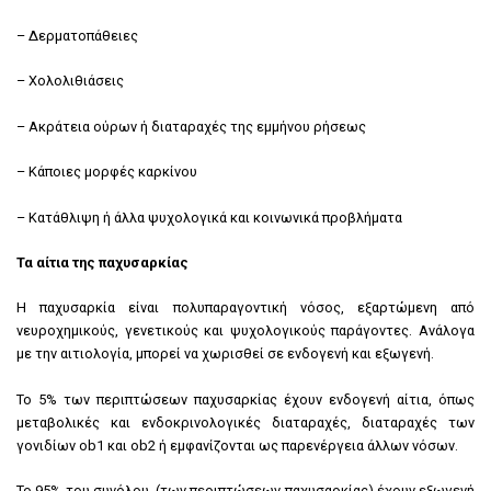
– Δερματοπάθειες
– Χολολιθιάσεις
– Ακράτεια ούρων ή διαταραχές της εμμήνου ρήσεως
– Κάποιες μορφές καρκίνου
– Κατάθλιψη ή άλλα ψυχολογικά και κοινωνικά προβλήματα
Τα αίτια της παχυσαρκίας
Η παχυσαρκία είναι πoλυπαραγοντική νόσος, εξαρτώμενη από
νευροχημικούς, γενετικούς και ψυχολογικούς παράγοντες. Ανάλογα
με την αιτιολογία, μπορεί να χωρισθεί σε ενδογενή και εξωγενή.
Το 5% των περιπτώσεων παχυσαρκίας έχουν ενδογενή αίτια, όπως
μεταβολικές και ενδοκρινολογικές διαταραχές, διαταραχές των
γονιδίων ob1 και ob2 ή εμφανίζονται ως παρενέργεια άλλων νόσων.
Το 95% του συνόλου, (των περιπτώσεων παχυσαρκίας) έχουν εξωγενή