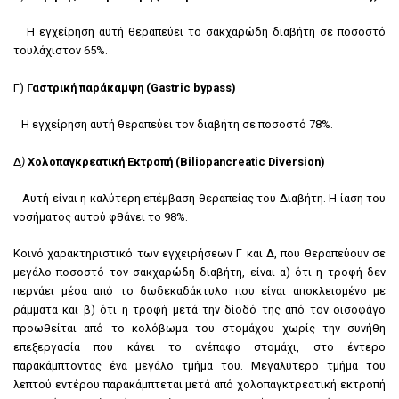
Η εγχείρηση αυτή θεραπεύει το σακχαρώδη διαβήτη σε ποσοστό
τουλάχιστον 65%.
Γ)
Γαστρική παράκαμψη (
Gastric
bypass
)
Η εγχείρηση αυτή θεραπεύει τον διαβήτη σε ποσοστό 78%.
Δ
)
Χολοπαγκρεατική
E
κτροπή
(
Biliopancreatic Diversion)
Αυτή είναι η καλύτερη επέμβαση θεραπείας του Διαβήτη. Η ίαση του
νοσήματος αυτού φθάνει το 98%.
Κοινό χαρακτηριστικό των εγχειρήσεων Γ και Δ, που θεραπεύουν σε
μεγάλο ποσοστό τον σακχαρώδη διαβήτη, είναι α) ότι η τροφή δεν
περνάει μέσα από το δωδεκαδάκτυλο που είναι αποκλεισμένο με
ράμματα και β) ότι η τροφή μετά την δίοδό της από τον οισοφάγο
προωθείται από το κολόβωμα του στομάχου χωρίς την συνήθη
επεξεργασία που κάνει το ανέπαφο στομάχι, στο έντερο
παρακάμπτοντας ένα μεγάλο τμήμα του. Μεγαλύτερο τμήμα του
λεπτού εντέρου παρακάμπτεται μετά από χολοπαγκτρεατική εκτροπή