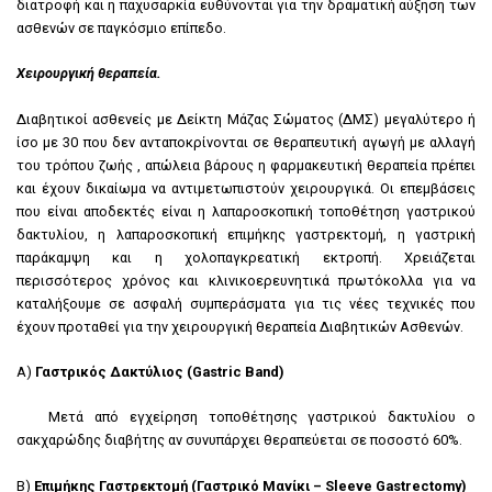
διατροφή και η παχυσαρκία ευθύνονται για την δραματική αύξηση των
ασθενών σε παγκόσμιο επίπεδο.
Χειρουργική θεραπεία.
Διαβητικοί ασθενείς με Δείκτη Μάζας Σώματος (ΔΜΣ) μεγαλύτερο ή
ίσο με 30 που δεν ανταποκρίνονται σε θεραπευτική αγωγή με αλλαγή
του τρόπου ζωής , απώλεια βάρους η φαρμακευτική θεραπεία πρέπει
και έχουν δικαίωμα να αντιμετωπιστούν χειρουργικά. Οι επεμβάσεις
που είναι αποδεκτές είναι η λαπαροσκοπική τοποθέτηση γαστρικού
δακτυλίου, η λαπαροσκοπική επιμήκης γαστρεκτομή, η γαστρική
παράκαμψη και η χολοπαγκρεατική εκτροπή. Χρειάζεται
περισσότερος χρόνος και κλινικοερευνητικά πρωτόκολλα για να
καταλήξουμε σε ασφαλή συμπεράσματα για τις νέες τεχνικές που
έχουν προταθεί για την χειρουργική θεραπεία Διαβητικών Ασθενών.
Α)
Γαστρικός Δακτύλιος (
Gastric
Band
)
Μετά από εγχείρηση τοποθέτησης γαστρικού δακτυλίου ο
σακχαρώδης διαβήτης αν συνυπάρχει θεραπεύεται σε ποσοστό 60%.
Β)
Επιμήκης Γαστρεκτομή (Γαστρικό Μανίκι –
Sleeve
Gastrectomy
)