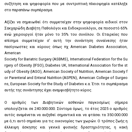
συζήτηση και ψηφοφορία που με συντριπτική πλειοψηφία κατέληξε
στο παραπάνω συμπέρασμα.
Αξίζει να σημειωθεί ότι συμμετείχαν στην ψηφοφορία ειδικοί στον
Σακχαρώδη Διαβήτη Παθολόγοι και Ενδοκρινολόγοι, σε ποσοστό 65%
ενώ χειρουργοί ήταν μόνο το 35% του συνόλου. Οι Εταιρείες που
επίσημα συμμετείχαν σ’ αυτή την συνάντηση συναίνεσης ήταν
πασίγνωστες και κύρους όπως πχ American Diabetes Association,
American
Society for Bariatric Surgery (ASBMS), International Federation for the Su
rgery of Obesity (IFSO), Diabetes UK, International Association for the st
udy of Obesity (IASO), American Society of Nutrition, American Society f
or Parenteral and Enteral Nutrition (ASPEN), American College of Surgeo
ns, European Society for the Study of Diabetes κ.α. Έτσι το συμπέρασμα
αυτής της συνάντησης έχει αναμφισβήτητο κύρος.
Ο αριθμός των Διαβητικών ασθενών παγκοσμίως σήμερα
υπολογίζεται σε 240.000.000. Σύντομα όμως, το έτος 2025 ο αριθμός
αυτός αναμένεται να αυξηθεί σημαντικά και να φτάσει τα 350.000.000
με ό,τι αυτό σημαίνει για τις οικονομίες των χωρών. Ο τρόπος ζωής η
έλλειψη άσκησης και γενικά φυσικής δραστηριότητας, η κακή