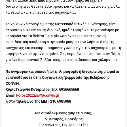
Μετεκπαιδευτικής Επιστημονικής Συνάντησης, θα έχετε τη
δυνατότητα να θέσετε ερωτήσεις και να λάβετε απαντήσεις για όλα
τα θέματα και τις πτυχές της παχυσαρκίας.
Το κοινωνικό πρόγραμμα της Μετεκπαιδευτικής Συνάντησης, είναι
πλούσιο και καλύπτει τη διαμονή, ημιδιατροφή και τη μετακίνηση με
καραβάκι για τα δείπνα.Ευκαιρία λοιπόν σε μια επιστημονική
εκπαιδευτική απόδραση στην οποία μπορείτε να λάβετε όλες τις
σύγχρονες και επικαιροποιημένες γνώσεις για την παχυσαρκία, με τη
μορφή κλινικού φροντιστηρίου. Σας περιμένουμε λοιπόν στον Πόρο,
για ένα δημιουργικό Σαββατοκύριακο εκπαίδευσης και χαλάρωσης.
Για εγγραφές και οποιαδήποτε πληροφορία ή διευκρίνιση, μπορείτε
να απευθύνεστε στην Οργανωτική Γραμματεία της Εκδήλωσης:
CONVIN,
Κυρία Γεωργία Κατερινιού, τηλ: 6956665668
Email:
Poros2022EIEP@convin.gr
ή στο τηλέφωνο της ΕΙΕΠ: 210 6985988
Με συναδελφικούς χαιρετισμούς,
Λ. Λαναράς, Πρόεδρος
Ε. Καπάνταης, Γεν. Γραμματέας