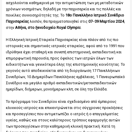
ασχολούνται καθημερινά με την αντιμετώπιση των μη μεταδοτικών
χρόνιων νοσημάτων, δηλαδή με την παχυσαρκία και τις πολλές και
ποικίλες συννοσηρότητές της. Το
18ο Πανελλήνιο Ιατρικό Συνέδριο
Παχυσαρκίας
λοιπόν, θα πραγματοποιηθεί στις
07- 09 Μαρτίου 2024
,
στην
Αθήνα, στο ξενοδοχείο Royal Olympic
.
Η Ελληνική Ιατρική Εταιρεία Παχυσαρκίας είναι πλέον από τις πιο
ιστορικές και σημαντικές ιατρικές εταιρείες, αφού από το 1991 που
ιδρύθηκε έχει σταθερή και συνεπή επιστημονική, εκπαιδευτική και
επιμορφωτική παρουσία, προς όφελος των ιατρών όλων των
ειδικοτήτων και γενικότερα όλης της επιστημονικής κοινότητας. Το
γεγονός αυτό αποδεικνύεται από τη διοργάνωση 17 Πανελλήνιων
Συνεδρίων, 10 Διημερίδων Πανελλήνιας εμβέλειας, 1 Πανευρωπαϊκό
Συνέδριο και μεγάλο αριθμό εκπαιδευτικών/μετεκπαιδευτικών
ημερίδων, διήμερων, μονοήμερων κλπ, σε όλη την Ελλάδα.
Το πρόγραμμα του Συνεδρίου είναι σχεδιασμένο από έμπειρους
κλινικούς ιατρούς και επικεντρώνεται στις σύγχρονες προκλήσεις
και προσεγγίσεις που αντιμετωπίζει ο ιατρός ή ο επαγγελματίας
υγείας, καθώς και στους καλύτερους τρόπους εφαρμογής αυτών
των προσεγγίσεων στην καθημερινή κλινική πρακτική. Κατά τη