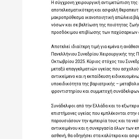
Η σύγχρονη χειρουργική αντιμετώπιση της
αποτελεσματικότερη και ασφαλή θεραπευτι
μακροπρόθεσμα ικανοποιητική απώλεια βάρ
νόσων και σε βελτίωση της ποιότητας ζωή
προσδόκιμου επιβίωσης των παχύσαρκων 
Αποτελεί ιδιαίτερη τιμή για εμένα η ανάθεσ
Πανελλήνιου Συνεδρίου Χειρουργικής της Π
Οκτωβρίου 2025. Κύριος στόχος του Συνεδρ
μεταξύ επαγγελματιών υγείας που ασχολούντ
αντικείμενο και η εκπαίδευση ειδικευομέν
υποειδικότητα της βαριατρικής – μεταβολι
φροντιστηρίου και συμμετοχή συνάδελφων
Συνάδελφοι από την Ελλάδα και το εξωτερικ
επιστήμονες υγείας που εμπλέκονται στην
παρουσιάσουν την εμπειρία τους και τα νεό
αντικειμένου και η συνεργασία όλων των ε
ασθενή, θα οδηγήσει στα καλύτερα και ασ