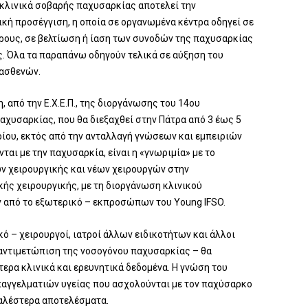
 κλινικά σοβαρής παχυσαρκίας αποτελεί την
κή προσέγγιση, η οποία σε οργανωμένα κέντρα οδηγεί σε
ους, σε βελτίωση ή ίαση των συνοδών της παχυσαρκίας
ς. Όλα τα παραπάνω οδηγούν τελικά σε αύξηση του
ασθενών.
η, από την Ε.Χ.Ε.Π., της διοργάνωσης του 14ου
αχυσαρκίας, που θα διεξαχθεί στην Πάτρα από 3 έως 5
ίου, εκτός από την ανταλλαγή γνώ­σεων και εμπειριών
αι με την παχυσαρκία, είναι η «γνωριμία» με το
ων χειρουργικής και νέων χειρουργών στην
κής χειρουργικής, με τη διοργάνωση κλινικού
 από το εξωτερικό – εκπροσώπων του Young IFSO.
ό – χειρουργοί, ιατροί άλλων ειδικοτήτων και άλλοι
 αντιμετώπιση της νοσογόνου παχυσαρκίας – θα
τερα κλινικά και ερευνητικά δεδομένα. Η γνώση του
παγγελματιών υγείας που ασχολούνται με τον παχύσαρκο
φαλέστερα αποτελέσματα.