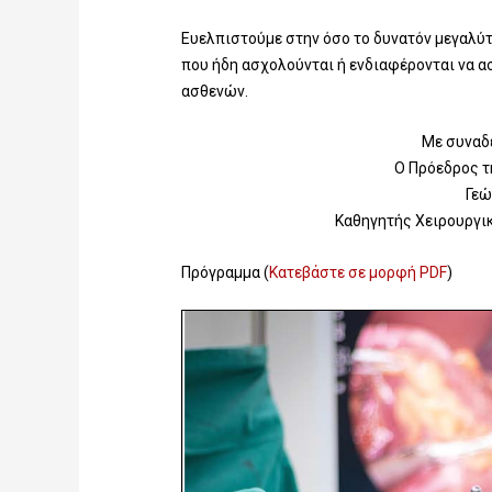
Ευελπιστούμε στην όσο το δυνατόν μεγαλύ
που ήδη ασχολούνται ή ενδιαφέρονται να ασ
ασθενών.
Με συναδ
Ο Πρόεδρος τ
Γεώ
Καθηγητής Χειρουργι
Πρόγραμμα (
Κατεβάστε σε μορφή PDF
)